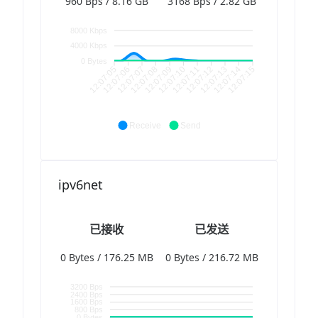
960 Bps / 8.16 GB
3168 Bps / 2.82 GB
8000 Kbps
4000 Kbps
0 Bytes
12:07:05
12:07:06
12:07:07
12:07:08
12:07:09
12:07:10
12:07:11
12:07:12
12:07:13
12:07:14
12:07:15
Receive
Send
ipv6net
已接收
已发送
0 Bytes / 176.25 MB
0 Bytes / 216.72 MB
3200 Bps
2400 Bps
1600 Bps
800 Bps
0 Bytes